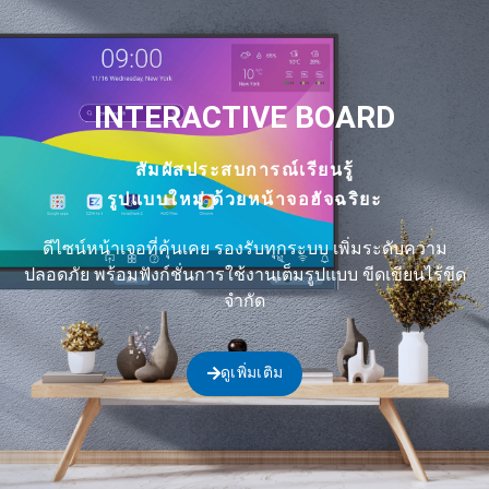
INTERACTIVE BOARD
สัมผัสประสบการณ์เรียนรู้
รูปแบบใหม่ ด้วยหน้าจอฮัจฉริยะ
ดีไซน์หน้าเจอที่คุ้นเคย รองรับทุกระบบ
เพิ่มระดับความ
ปลอดภัย
พร้อมฟังก์ชั่นการใช้งานเต็มรูปแบบ ขีดเขียนไร้ขีด
จำกัด
ดูเพิ่มเติม