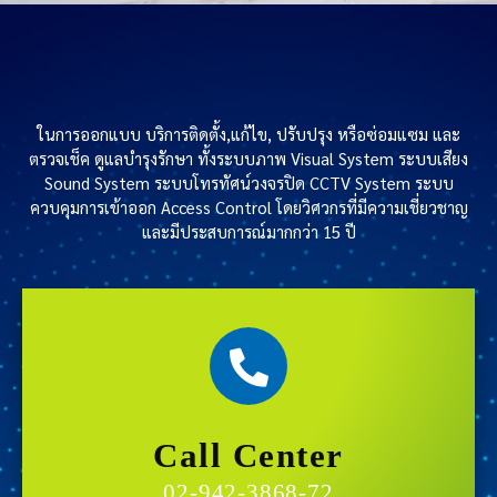
ในการออกแบบ บริการติดตั้ง,แก้ไข, ปรับปรุง หรือซ่อมแซม และ
ตรวจเช็ค ดูแลบำรุงรักษา ทั้งระบบภาพ Visual System ระบบเสียง
Sound System ระบบโทรทัศน์วงจรปิด CCTV System ระบบ
ควบคุมการเข้าออก Access Control โดยวิศวกรที่มีความเชี่ยวชาญ
และมีประสบการณ์มากกว่า 15 ปี
Call Center
02-942-3868-72